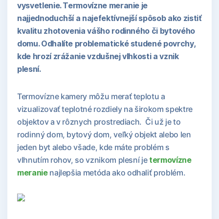
vysvetlenie. Termovízne meranie je
najjednoduchší a najefektívnejší spôsob ako zistiť
kvalitu zhotovenia vášho rodinného či bytového
domu. Odhalíte problematické studené povrchy,
kde hrozí zrážanie vzdušnej vlhkosti a vznik
plesní.
Termovízne kamery môžu merať teplotu a
vizualizovať teplotné rozdiely na širokom spektre
objektov a v rôznych prostrediach. Či už je to
rodinný dom, bytový dom, veľký objekt alebo len
jeden byt alebo všade, kde máte problém s
vlhnutím rohov, so vznikom plesní je
termovízne
meranie
najlepšia metóda ako odhaliť problém.