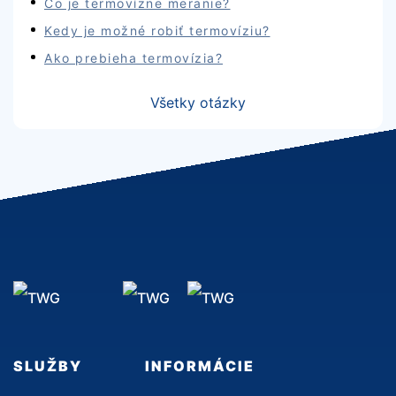
Čo je termovízne meranie?
Kedy je možné robiť termovíziu?
Ako prebieha termovízia?
Všetky otázky
SLUŽBY
INFORMÁCIE