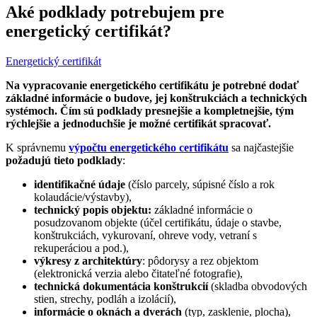
Aké podklady potrebujem pre
energetický certifikát?
Energetický certifikát
Na vypracovanie energetického certifikátu je potrebné dodať
základné informácie o budove, jej konštrukciách a technických
systémoch. Čím sú podklady presnejšie a kompletnejšie, tým
rýchlejšie a jednoduchšie je možné certifikát spracovať.
K správnemu
výpočtu energetického certifikátu
sa najčastejšie
požadujú tieto podklady
:
identifikačné údaje
(číslo parcely, súpisné číslo a rok
kolaudácie/výstavby),
technický popis objektu:
základné informácie o
posudzovanom objekte (účel certifikátu, údaje o stavbe,
konštrukciách, vykurovaní, ohreve vody, vetraní s
rekuperáciou a pod.),
výkresy z architektúry
: pôdorysy a rez objektom
(elektronická verzia alebo čitateľné fotografie),
technická dokumentácia konštrukcií
(skladba obvodových
stien, strechy, podláh a izolácií),
informácie o oknách a dverách
(typ, zasklenie, plocha),