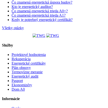
Čo znamená energetická úspora budov?
Kto je energetický audítor?
Čo znamená energetická trieda A0+?
Čo znamená energetická trieda A1?
Kedy je potrebný energetický certifikát?
Všetky otázky
Služby
Projektové hodnotenia
Rekuperácia
Energetické certifikáty
Plán obnovy
Termovízne meranie
Energetický audit
Pasport
Ekonomizéry
Dom A0
Informácie