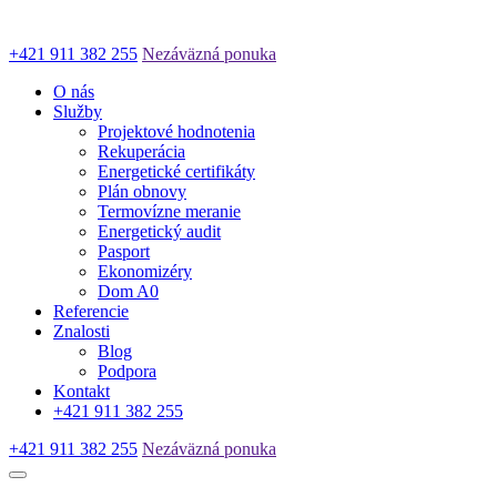
+421 911 382 255
Nezáväzná ponuka
O nás
Služby
Projektové hodnotenia
Rekuperácia
Energetické certifikáty
Plán obnovy
Termovízne meranie
Energetický audit
Pasport
Ekonomizéry
Dom A0
Referencie
Znalosti
Blog
Podpora
Kontakt
+421 911 382 255
+421 911 382 255
Nezáväzná ponuka