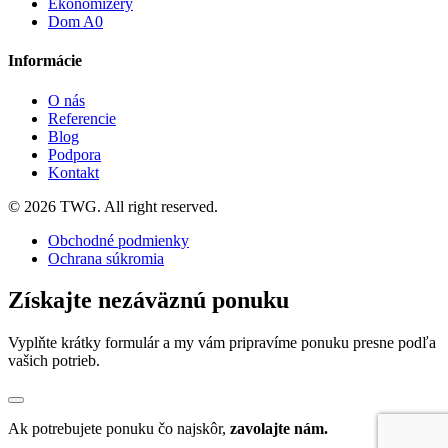
Ekonomizéry
Dom A0
Informácie
O nás
Referencie
Blog
Podpora
Kontakt
© 2026 TWG. All right reserved.
Obchodné podmienky
Ochrana súkromia
Získajte nezáväznú ponuku
Vyplňte krátky formulár a my vám pripravíme ponuku presne podľa
vašich potrieb.
Ak potrebujete ponuku čo najskôr,
zavolajte nám.