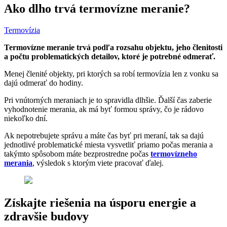
Ako dlho trvá termovízne meranie?
Termovízia
Termovízne meranie trvá podľa rozsahu objektu, jeho členitosti
a počtu problematických detailov, ktoré je potrebné odmerať.
Menej členité objekty, pri ktorých sa robí termovízia len z vonku sa
dajú odmerať do hodiny.
Pri vnútorných meraniach je to spravidla dlhšie. Ďalší čas zaberie
vyhodnotenie merania, ak má byť formou správy, čo je rádovo
niekoľko dní.
Ak nepotrebujete správu a máte čas byť pri meraní, tak sa dajú
jednotlivé problematické miesta vysvetliť priamo počas merania a
takýmto spôsobom máte bezprostredne počas
termovízneho
merania
, výsledok s ktorým viete pracovať ďalej.
Získajte riešenia na úsporu energie a
zdravšie budovy