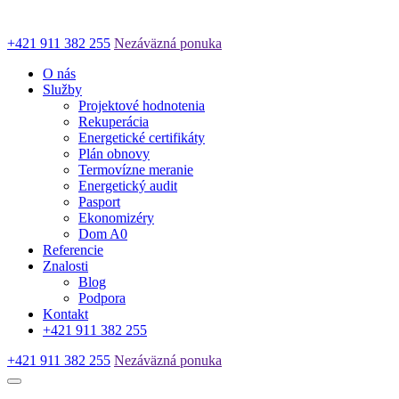
+421 911 382 255
Nezáväzná ponuka
O nás
Služby
Projektové hodnotenia
Rekuperácia
Energetické certifikáty
Plán obnovy
Termovízne meranie
Energetický audit
Pasport
Ekonomizéry
Dom A0
Referencie
Znalosti
Blog
Podpora
Kontakt
+421 911 382 255
+421 911 382 255
Nezáväzná ponuka