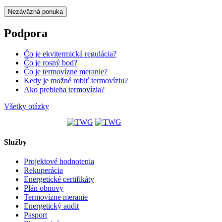
Nezáväzná ponuka
Podpora
Čo je ekvitermická regulácia?
Čo je rosný bod?
Čo je termovízne meranie?
Kedy je možné robiť termovíziu?
Ako prebieha termovízia?
Všetky otázky
Služby
Projektové hodnotenia
Rekuperácia
Energetické certifikáty
Plán obnovy
Termovízne meranie
Energetický audit
Pasport