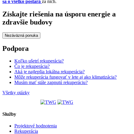
sa o všetko postará
za nich.
Získajte riešenia na úsporu energie a
zdravšie budovy
Nezáväzná ponuka
Podpora
Koľko ušetrí rekuperácia?
Čo je rekuperácia?
Aká je najlepšia lokálna rekuperácia?
Môže rekuperácia fungovať v lete aj ako klimatizácia?
Musím mať stále zapnutú rekuperáciu?
Všetky otázky
Služby
Projektové hodnotenia
Rekuperácia