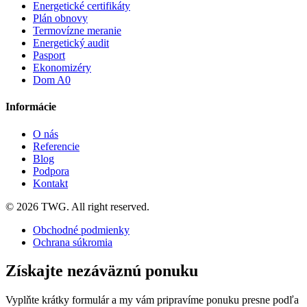
Energetické certifikáty
Plán obnovy
Termovízne meranie
Energetický audit
Pasport
Ekonomizéry
Dom A0
Informácie
O nás
Referencie
Blog
Podpora
Kontakt
© 2026 TWG. All right reserved.
Obchodné podmienky
Ochrana súkromia
Získajte nezáväznú ponuku
Vyplňte krátky formulár a my vám pripravíme ponuku presne podľa