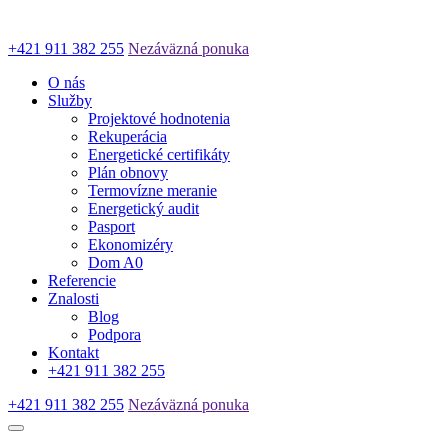
+421 911 382 255
Nezáväzná ponuka
O nás
Služby
Projektové hodnotenia
Rekuperácia
Energetické certifikáty
Plán obnovy
Termovízne meranie
Energetický audit
Pasport
Ekonomizéry
Dom A0
Referencie
Znalosti
Blog
Podpora
Kontakt
+421 911 382 255
+421 911 382 255
Nezáväzná ponuka