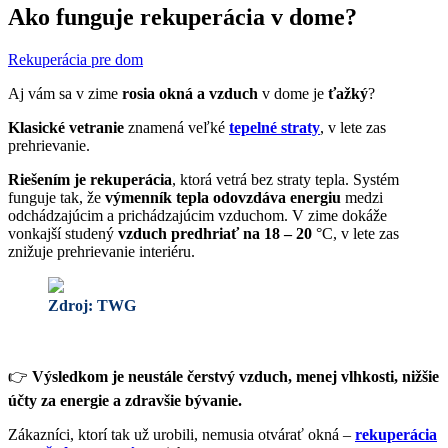
Ako funguje rekuperácia v dome?
Rekuperácia pre dom
Aj vám sa v zime
rosia okná a vzduch
v dome je
ťažký
?
Klasické vetranie
znamená veľké
tepelné straty
, v lete zas
prehrievanie.
Riešením je rekuperácia
, ktorá vetrá bez straty tepla. Systém
funguje tak, že
výmenník tepla odovzdáva energiu
medzi
odchádzajúcim a prichádzajúcim vzduchom. V zime dokáže
vonkajší studený
vzduch predhriať na 18 – 20
°C, v lete zas
znižuje prehrievanie interiéru.
Zdroj: TWG
👉
Výsledkom je neustále čerstvý vzduch, menej vlhkosti, nižšie
účty za energie a zdravšie bývanie.
Zákazníci, ktorí tak už urobili, nemusia otvárať okná –
rekuperácia