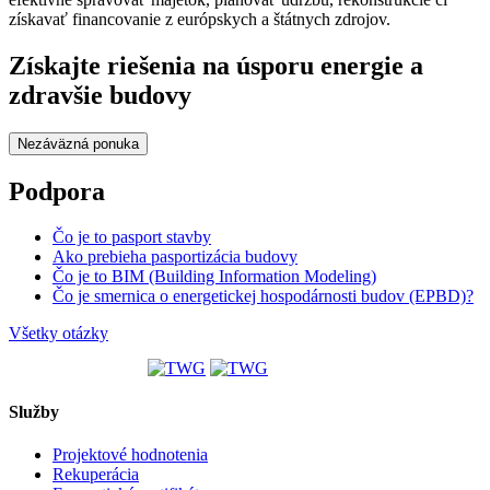
získavať financovanie z európskych a štátnych zdrojov.
Získajte riešenia na úsporu energie a
zdravšie budovy
Nezáväzná ponuka
Podpora
Čo je to pasport stavby
Ako prebieha pasportizácia budovy
Čo je to BIM (Building Information Modeling)
Čo je smernica o energetickej hospodárnosti budov (EPBD)?
Všetky otázky
Služby
Projektové hodnotenia
Rekuperácia