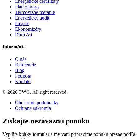
Energetické certifikáty
Plán obnovy
Termovízne meranie
Energetický audit
Pasport
Ekonomizéry
Dom A0
Informácie
O nás
Referencie
Blog
Podpora
Kontakt
© 2026 TWG. All right reserved.
Obchodné podmienky
Ochrana súkromia
Získajte nezáväznú ponuku
Vyplňte krátky formulár a my vám pripravíme ponuku presne podľa