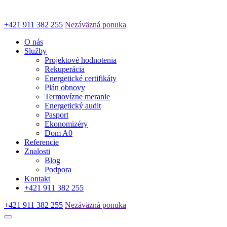
+421 911 382 255
Nezáväzná ponuka
O nás
Služby
Projektové hodnotenia
Rekuperácia
Energetické certifikáty
Plán obnovy
Termovízne meranie
Energetický audit
Pasport
Ekonomizéry
Dom A0
Referencie
Znalosti
Blog
Podpora
Kontakt
+421 911 382 255
+421 911 382 255
Nezáväzná ponuka