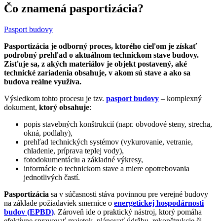
Čo znamená pasportizácia?
Pasport budovy
Pasportizácia je odborný proces, ktorého cieľom je získať
podrobný prehľad o aktuálnom technickom stave budovy.
Zisťuje sa, z akých materiálov je objekt postavený, aké
technické zariadenia obsahuje, v akom sú stave a ako sa
budova reálne využíva.
Výsledkom tohto procesu je tzv.
pasport budovy
– komplexný
dokument,
ktorý obsahuje
:
popis stavebných konštrukcií (napr. obvodové steny, strecha,
okná, podlahy),
prehľad technických systémov (vykurovanie, vetranie,
chladenie, príprava teplej vody),
fotodokumentáciu a základné výkresy,
informácie o technickom stave a miere opotrebovania
jednotlivých častí.
Pasportizácia
sa v súčasnosti stáva povinnou pre verejné budovy
na základe požiadaviek smernice o
energetickej hospodárnosti
budov (EPBD)
. Zároveň ide o praktický nástroj, ktorý pomáha
efektívne spravovať majetok, plánovať údržbu, rekonštrukcie či