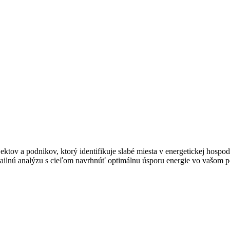
jektov a podnikov, ktorý identifikuje slabé miesta v energetickej hosp
tailnú analýzu s cieľom navrhnúť optimálnu úsporu energie vo vašom 