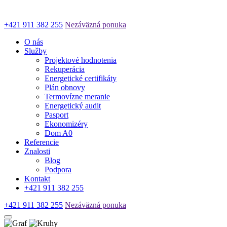
+421 911 382 255
Nezáväzná ponuka
O nás
Služby
Projektové hodnotenia
Rekuperácia
Energetické certifikáty
Plán obnovy
Termovízne meranie
Energetický audit
Pasport
Ekonomizéry
Dom A0
Referencie
Znalosti
Blog
Podpora
Kontakt
+421 911 382 255
+421 911 382 255
Nezáväzná ponuka