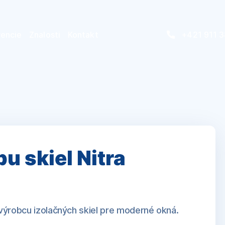
rencie
Znalosti
Kontakt
+421 911 
notenia
Blog
Podpora
tifikáty
ranie
it
u skiel Nitra
výrobcu izolačných skiel pre moderné okná.