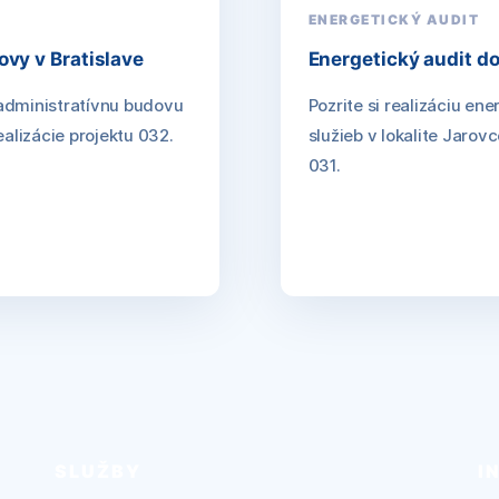
ENERGETICKÝ AUDIT
ovy v Bratislave
Energetický audit d
 administratívnu budovu
Pozrite si realizáciu e
realizácie projektu 032.
služieb v lokalite Jarovc
031.
SLUŽBY
I