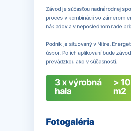
Závod je súčasťou nadnárodnej spo
proces v kombinácii so zámerom en
nákladov a v neposlednom rade pria
Podnik je situovaný v Nitre. Energe
úspor. Po ich aplikovaní bude závo
prevádzkou ako v súčasnosti.
3 x výrobná
> 1
hala
m2
Fotogaléria