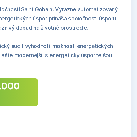
ločnosti Saint Gobain. Výrazne automatizovaný
ergetických úspor prináša spoločnosti úsporu
znivý dopad na životné prostredie.
tický audit vyhodnotil možnosti energetických
d ešte modernejší, s energeticky úspornejšou
0.000