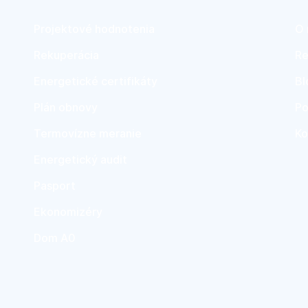
Projektové hodnotenia
O 
Rekuperácia
Re
Energetické certifikáty
Bl
Plán obnovy
Po
Termovízne meranie
Ko
Energetický audit
Pasport
Ekonomizéry
Dom A0