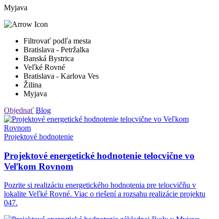
Myjava
Filtrovať podľa mesta
Bratislava - Petržalka
Banská Bystrica
Veľké Rovné
Bratislava - Karlova Ves
Žilina
Myjava
Objednať
Blog
Projektové hodnotenie
Projektové energetické hodnotenie telocvične vo
Veľkom Rovnom
Pozrite si realizáciu energetického hodnotenia pre telocvičňu v
lokalite Veľké Rovné. Viac o riešení a rozsahu realizácie projektu
047.