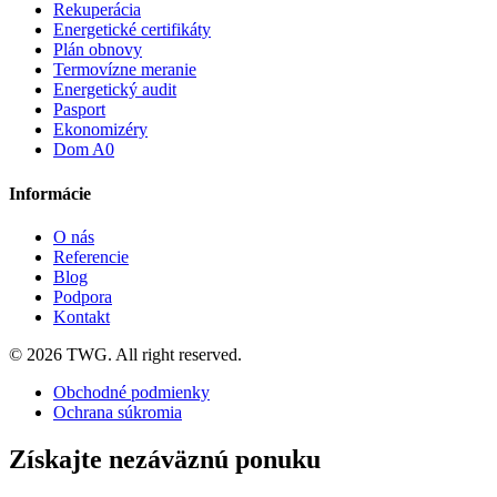
Rekuperácia
Energetické certifikáty
Plán obnovy
Termovízne meranie
Energetický audit
Pasport
Ekonomizéry
Dom A0
Informácie
O nás
Referencie
Blog
Podpora
Kontakt
© 2026 TWG. All right reserved.
Obchodné podmienky
Ochrana súkromia
Získajte nezáväznú ponuku