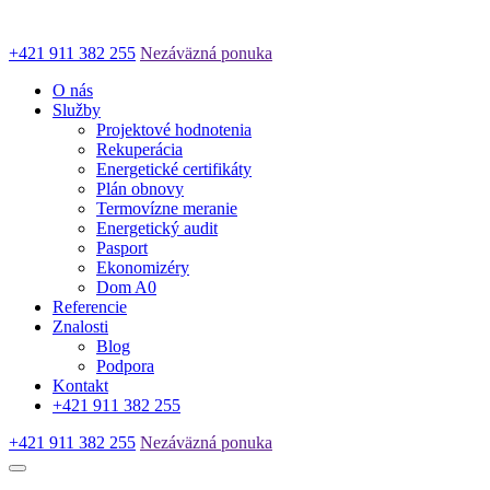
+421 911 382 255
Nezáväzná ponuka
O nás
Služby
Projektové hodnotenia
Rekuperácia
Energetické certifikáty
Plán obnovy
Termovízne meranie
Energetický audit
Pasport
Ekonomizéry
Dom A0
Referencie
Znalosti
Blog
Podpora
Kontakt
+421 911 382 255
+421 911 382 255
Nezáväzná ponuka