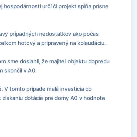
 hospodárnosti určí či projekt spĺňa prísne
ravy prípadných nedostatkov ako počas
celkom hotový a pripravený na kolaudáciu.
 sme dosiahli, že majiteľ objektu dopredu
m skončil v A0.
é. V tomto prípade malá investícia do
k získaniu dotácie pre domy A0 v hodnote