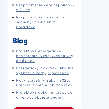
Pasportizácia verejnej budovy
v Žiline
Pasportizácia zariadenia
sociálnych služieb v
Bratislave
Blog
Projektové energetické
hodnotenie: Vzor, vysvetlivky
a náklady
Energetický posudok: Aký má
význam a kedy je potrebný
Nový stavebný zákon 2025:
Prehľad zmien a ich dopadov
Projektová dokumentácia: čo
o nej potrebujete vedieť