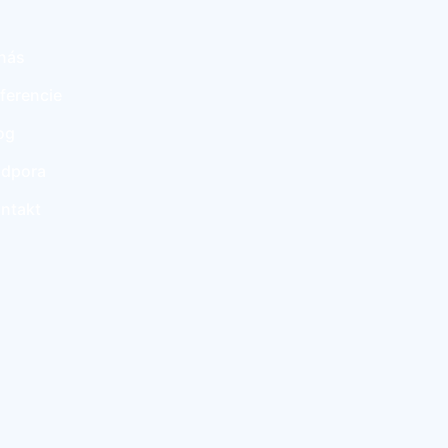
nás
ferencie
og
dpora
ntakt