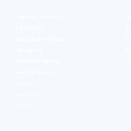
Projektové hodnotenia
O 
Rekuperácia
Re
Energetické certifikáty
Bl
Plán obnovy
Po
Termovízne meranie
Ko
Energetický audit
Pasport
Ekonomizéry
Dom A0