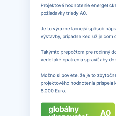
Projektové hodnotenie energetickej
požiadavky triedy A0.
Je to výrazne lacnejší spôsob náp
výstavby, prípadne keď už je dom 
Takýmto prepočtom pre rodinný dom
vedel aké opatrenia spraviť aby do
Možno si poviete, že je to zbytočn
projektového hodnotenia prispela 
8.000 Euro.
globálny
A0