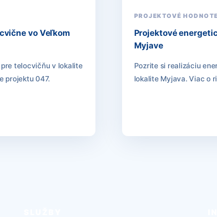
PROJEKTOVÉ HODNOTE
ocvične vo Veľkom
Projektové energeti
Myjave
pre telocvičňu v lokalite
Pozrite si realizáciu en
e projektu 047.
lokalite Myjava. Viac o r
SLUŽBY
I