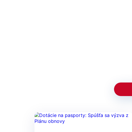
O nás
Služby
Referencie
Znalosti
Projektové hodnotenia
Blog
Rekuperácia
Podpora
Energetické certifikáty
Plán obnovy
Termovízne meranie
Energetický audit
Pasport
Ekonomizéry
Dom A0