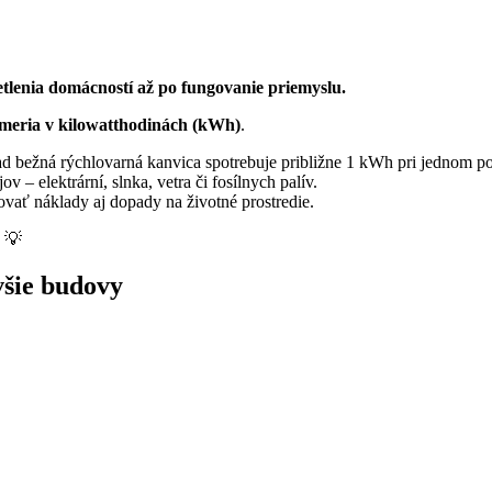
etlenia domácností až po fungovanie priemyslu.
 meria v kilowatthodinách (kWh)
.
ad bežná rýchlovarná kanvica spotrebuje približne 1 kWh pri jednom po
– elektrární, slnka, vetra či fosílnych palív.
ovať náklady aj dopady na životné prostredie.
💡
všie budovy