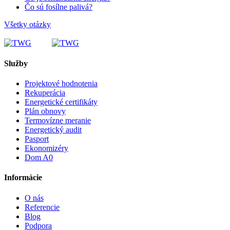
Čo sú fosílne palivá?
Všetky otázky
Služby
Projektové hodnotenia
Rekuperácia
Energetické certifikáty
Plán obnovy
Termovízne meranie
Energetický audit
Pasport
Ekonomizéry
Dom A0
Informácie
O nás
Referencie
Blog
Podpora