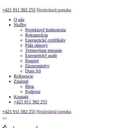
+421 911 382 255
Nezáväzná ponuka
O nás
Služby
Projektové hodnotenia
Rekuperácia
Energetické certifikáty
Plán obnovy
Termovízne meranie
Energetický audit
Pasport
Ekonomizéry
Dom A0
Referencie
Znalosti
Blog
Podpora
Kontakt
+421 911 382 255
+421 911 382 255
Nezáväzná ponuka