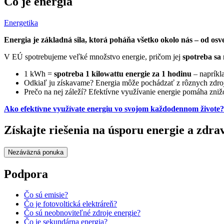
Čo je energia
Energetika
Energia je základná sila, ktorá poháňa všetko okolo nás – od osv
V EÚ spotrebujeme veľké množstvo energie, pričom jej
spotreba sa
1 kWh =
spotreba 1 kilowattu energie za 1 hodinu
– napríkl
Odkiaľ ju získavame? Energia môže pochádzať z rôznych zdrojov 
Prečo na nej záleží? Efektívne využívanie energie pomáha zniž
Ako efektívne využívate energiu vo svojom každodennom živote?
Získajte riešenia na úsporu energie a zdra
Nezáväzná ponuka
Podpora
Čo sú emisie?
Čo je fotovoltická elektráreň?
Čo sú neobnoviteľné zdroje energie?
Čo je sekundárna energia?