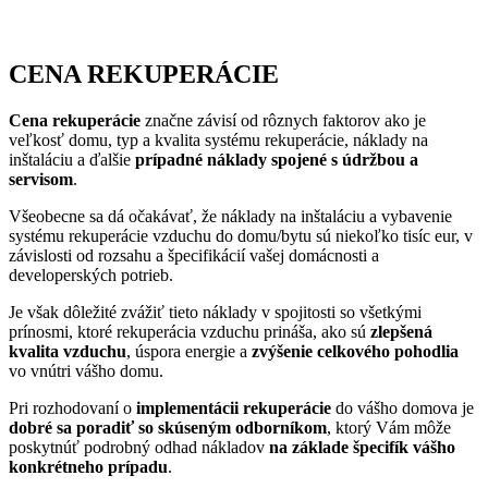
CENA REKUPERÁCIE
Cena rekuperácie
značne závisí od rôznych faktorov ako je
veľkosť domu, typ a kvalita systému rekuperácie, náklady na
inštaláciu a ďalšie
prípadné náklady spojené s údržbou a
servisom
.
Všeobecne sa dá očakávať, že náklady na inštaláciu a vybavenie
systému rekuperácie vzduchu do domu/bytu sú niekoľko tisíc eur, v
závislosti od rozsahu a špecifikácií vašej domácnosti a
developerských potrieb.
Je však dôležité zvážiť tieto náklady v spojitosti so všetkými
prínosmi, ktoré rekuperácia vzduchu prináša, ako sú
zlepšená
kvalita vzduchu
, úspora energie a
zvýšenie celkového pohodlia
vo vnútri vášho domu.
Pri rozhodovaní o
implementácii rekuperácie
do vášho domova je
dobré sa poradiť so skúseným odborníkom
, ktorý Vám môže
poskytnúť podrobný odhad nákladov
na základe špecifík vášho
konkrétneho prípadu
.