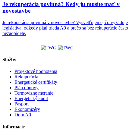
Je rekuperácia povinná? Kedy ju musíte mať v
novostavbe
Je rekuperácia povinná v novostavbe? Vysvetľujeme, čo vyžaduje
legislatíva, odkedy platí trieda A0 a prečo sa bez rekuperácie často
nezaobídete.
Služby
Projektové hodnotenia
Rekuperácia
Energetické certifikáty
Plán obnovy
Termovízne meranie
Energetický audit
Pasport
Ekonomizéry
Dom A0
Informácie