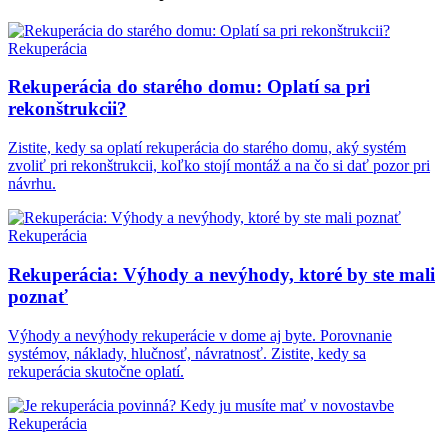
Rekuperácia
Rekuperácia do starého domu: Oplatí sa pri
rekonštrukcii?
Zistite, kedy sa oplatí rekuperácia do starého domu, aký systém
zvoliť pri rekonštrukcii, koľko stojí montáž a na čo si dať pozor pri
návrhu.
Rekuperácia
Rekuperácia: Výhody a nevýhody, ktoré by ste mali
poznať
Výhody a nevýhody rekuperácie v dome aj byte. Porovnanie
systémov, náklady, hlučnosť, návratnosť. Zistite, kedy sa
rekuperácia skutočne oplatí.
Rekuperácia