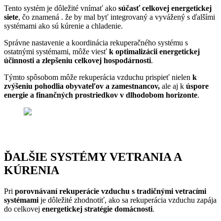
Tento systém je dôležité vnímať ako
súčasť celkovej energetickej
siete
, čo znamená . že by mal byť integrovaný a vyvážený s ďalšími
systémami ako sú kúrenie a chladenie.
Správne nastavenie a koordinácia rekuperačného systému s
ostatnými systémami, môže viesť
k optimalizácii energetickej
účinnosti a zlepšeniu celkovej hospodárnosti
.
Týmto spôsobom môže rekuperácia vzduchu prispieť nielen
k
zvýšeniu pohodlia obyvateľov a zamestnancov,
ale aj k
úspore
energie a finančných prostriedkov v dlhodobom horizonte
.
ĎALŠIE SYSTÉMY VETRANIA A
KÚRENIA
Pri
porovnávaní rekuperácie vzduchu s tradičnými vetracími
systémami
je dôležité zhodnotiť, ako sa rekuperácia vzduchu zapája
do celkovej
energetickej stratégie domácnosti
.