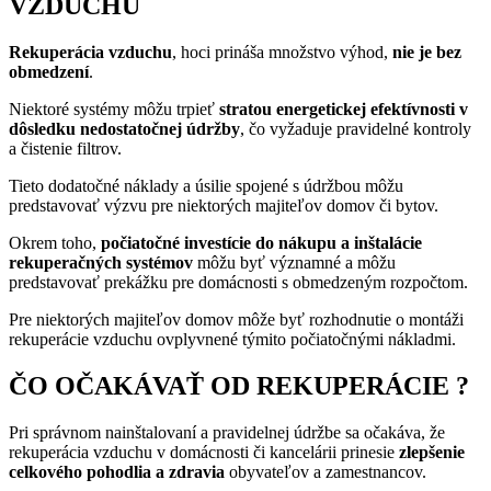
VZDUCHU
Rekuperácia vzduchu
, hoci prináša množstvo výhod,
nie je bez
obmedzení
.
Niektoré systémy môžu trpieť
stratou energetickej efektívnosti v
dôsledku nedostatočnej údržby
, čo vyžaduje pravidelné kontroly
a čistenie filtrov.
Tieto dodatočné náklady a úsilie spojené s údržbou môžu
predstavovať výzvu pre niektorých majiteľov domov či bytov.
Okrem toho,
počiatočné investície do nákupu a inštalácie
rekuperačných systémov
môžu byť významné a môžu
predstavovať prekážku pre domácnosti s obmedzeným rozpočtom.
Pre niektorých majiteľov domov môže byť rozhodnutie o montáži
rekuperácie vzduchu ovplyvnené týmito počiatočnými nákladmi.
ČO OČAKÁVAŤ OD REKUPERÁCIE ?
Pri správnom nainštalovaní a pravidelnej údržbe sa očakáva, že
rekuperácia vzduchu v domácnosti či kancelárii prinesie
zlepšenie
celkového pohodlia a zdravia
obyvateľov a zamestnancov.