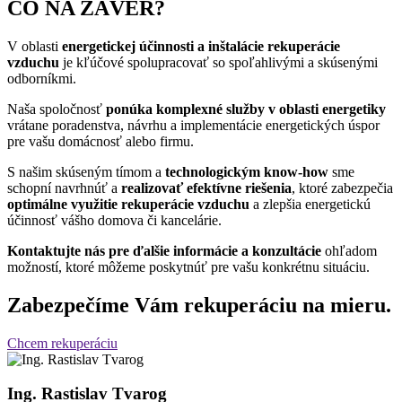
ČO NA ZÁVER?
V oblasti
energetickej účinnosti a inštalácie rekuperácie
vzduchu
je kľúčové spolupracovať so spoľahlivými a skúsenými
odborníkmi.
Naša spoločnosť
ponúka komplexné služby v oblasti energetiky
vrátane poradenstva, návrhu a implementácie energetických úspor
pre vašu domácnosť alebo firmu.
S našim skúseným tímom a
technologickým know-how
sme
schopní navrhnúť a
realizovať efektívne riešenia
, ktoré zabezpečia
optimálne využitie rekuperácie vzduchu
a zlepšia energetickú
účinnosť vášho domova či kancelárie.
Kontaktujte nás pre ďalšie informácie a konzultácie
ohľadom
možností, ktoré môžeme poskytnúť pre vašu konkrétnu situáciu.
Zabezpečíme Vám rekuperáciu na mieru.
Chcem rekuperáciu
Ing. Rastislav Tvarog