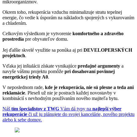
mikroorganizmov.
Okrem toho, rekuperácia vzduchu minimalizuje stratu tepelnej
energie, čo vedie k úsporám na nákladoch spojených s vykurovaním
a chladením.
Celkovým výsledkom je vytvorenie
komfortného a zdravého
prostredia
pre obyvateľov domu.
Jej ďalšie skvelé využitie sa ponúka aj pri
DEVELOPERSKÝCH
projektoch
.
Vďaka jej inštalácii získate vynikajúce
predajné argumenty
a
navyše vášmu projektu pomôže
pri dosahovaní povinnej
energetickej triedy A0
.
V neposlednom rade,
kde je rekuperácia, nie sú plesne a teda ani
reklamácie
. Pleseň už nie je postrach každej novostavby v
kombinácií s nevhodným používaním nového majiteľa bytu.
Náš
tím špecialistov z TWG
Vám dá typy na
najlepší výber
rekuperácie
či už ju plánujete do svojej kancelárie, nového projektu
alebo k sebe domov.