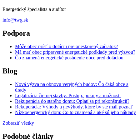
Energetický špecialista a audítor
info@twg.sk
Podpora
Môže obec prísť o dotáciu pre oneskorený začiatok?
Má mať obec pripravené energetické podklady pred výzvou?
Čo znamená energetické posúdenie obce pred dotáciou
Blog
Nová výzva na obnovu verejných budov: Čo čaká obce a
úrady
Legalizácia čiernej stavby: Postup, pokuty a možnosti
Rekuperácia do starého domu: Oplatí sa pri rekonštrukcii?
Rekuperácia: Výhody a nevýhody, ktoré by ste mali poznať
Nízkoenergetický dom: Čo to znamená a aké sú jeho náklady
Zobraziť všetky
Podobné články