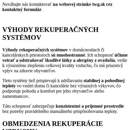
Neváhajte nás kontaktovať
na webovej stránke twg.sk cez
kontaktný formulár
.
VÝHODY REKUPERAČNÝCH
SYSTÉMOV
Výhody rekuperačných systémov
v domácnostiach či
kancelárskych priestoroch
sú mnohostranné
. Ich schopnosť
účinne
vetrať a odstraňovať škodlivé látky a alergény z ovzdušia
, vedie
k výraznému zlepšeniu celkovej kvality vzduchu, čo má priaznivý
vplyv na zdravie obyvateľov.
Tieto systémy tiež prispievajú k udržiavaniu
stabilnej a pohodlnej
teploty
vo vnútri domu či kancelárie bez výrazných výkyvov, čo
podporuje pohodu a komfort pre jeho obyvateľov alebo
zamestnancov.
Táto schopnosť zabezpečuje
konzistentné a príjemné prostredie
bez potreby pravidelného manuálneho prispôsobovania teploty.
OBMEDZENIA REKUPERÁCIE