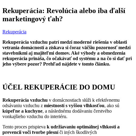
Rekuperácia: Revolúcia alebo iba ďalší
marketingový ťah?
Rekuperácia
Rekuperácia vzduchu patrí medzi moderné riešenia v oblasti
vetrania domácností a získava si čoraz väčšiu pozornosť medzi
stavebníkmi aj majiteľmi domov. Aké výhody a obmedzenia
rekuperácia prináša, čo očakávať od systému a na čo si dať pri
jeho výbere pozor? Prehľad nájdete v tomto článku.
ÚČEL REKUPERÁCIE DO DOMU
Rekuperácia vzduchu
v domácnostiach slúži k efektívnemu
odsávaniu vzduchu z
miestností s vyššou vlhkosťou
, ako sú
kúpeľne a kuchyne
, a následnému dodávaniu čerstvého
vonkajšieho vzduchu do interiéru.
Tento proces prispieva
k udržiavaniu optimálnej vlhkosti a
prevencii voči tvorbe plesní
či iných škodlivých