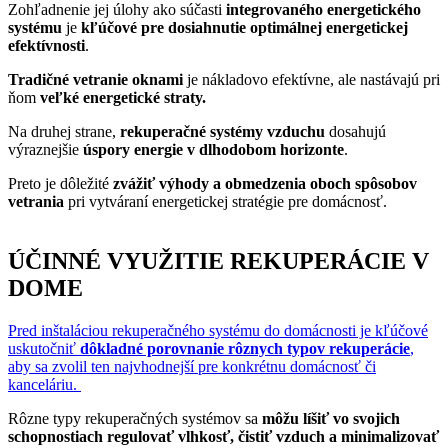
Zohľadnenie jej úlohy ako súčasti
integrovaného energetického
systému
je
kľúčové pre dosiahnutie optimálnej energetickej
efektívnosti
.
Tradičné vetranie oknami
je nákladovo efektívne, ale nastávajú pri
ňom
veľké energetické straty.
Na druhej strane,
rekuperačné systémy vzduchu
dosahujú
výraznejšie
úspory energie v dlhodobom horizonte
.
Preto je dôležité
zvážiť výhody a obmedzenia oboch spôsobov
vetrania
pri vytváraní energetickej stratégie pre domácnosť.
ÚČINNÉ VYUŽITIE REKUPERÁCIE V
DOME
Pred inštaláciou rekuperačného systému do domácnosti je kľúčové
uskutočniť
dôkladné porovnanie rôznych typov rekuperácie
,
aby sa zvolil ten najvhodnejší pre konkrétnu domácnosť či
kanceláriu.
Rôzne typy rekuperačných systémov sa
môžu líšiť vo svojich
schopnostiach regulovať vlhkosť, čistiť vzduch a minimalizovať