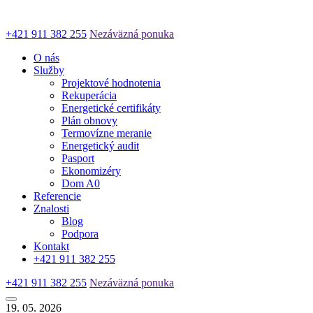
+421 911 382 255
Nezáväzná ponuka
O nás
Služby
Projektové hodnotenia
Rekuperácia
Energetické certifikáty
Plán obnovy
Termovízne meranie
Energetický audit
Pasport
Ekonomizéry
Dom A0
Referencie
Znalosti
Blog
Podpora
Kontakt
+421 911 382 255
+421 911 382 255
Nezáväzná ponuka
19. 05. 2026