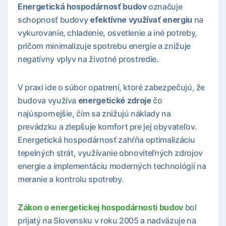
Energetická hospodárnosť budov
označuje
schopnosť budovy
efektívne využívať energiu
na
vykurovanie, chladenie, osvetlenie a iné potreby,
pričom minimalizuje spotrebu energie a znižuje
negatívny vplyv na životné prostredie.
V praxi ide o súbor opatrení, ktoré zabezpečujú, že
budova využíva
energetické zdroje
čo
najúspornejšie, čím sa znižujú náklady na
prevádzku a zlepšuje komfort pre jej obyvateľov.
Energetická hospodárnosť zahŕňa optimalizáciu
tepelných strát, využívanie obnoviteľných zdrojov
energie a implementáciu moderných technológií na
meranie a kontrolu spotreby.
Zákon o energetickej hospodárnosti budov
bol
prijatý na Slovensku v roku 2005 a nadväzuje na