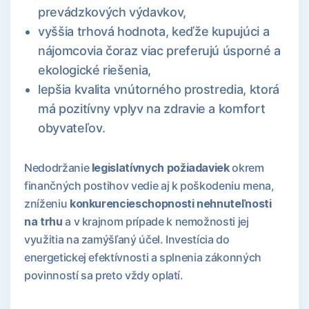
prevádzkových výdavkov,
vyššia trhová hodnota, keďže kupujúci a
nájomcovia čoraz viac preferujú úsporné a
ekologické riešenia,
lepšia kvalita vnútorného prostredia, ktorá
má pozitívny vplyv na zdravie a komfort
obyvateľov.
Nedodržanie
legislatívnych požiadaviek
okrem
finančných postihov vedie aj k poškodeniu mena,
zníženiu
konkurencieschopnosti nehnuteľnosti
na trhu
a v krajnom prípade k nemožnosti jej
využitia na zamýšľaný účel. Investícia do
energetickej efektívnosti a splnenia zákonných
povinností sa preto vždy oplatí.