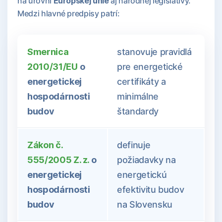
na úrovni
Európskej únie
aj národnej legislatívy.
Medzi hlavné predpisy patrí:
Smernica
stanovuje pravidlá
2010/31/EU
o
pre energetické
energetickej
certifikáty a
hospodárnosti
minimálne
budov
štandardy
Zákon č.
definuje
555/2005 Z. z.
o
požiadavky na
energetickej
energetickú
hospodárnosti
efektivitu budov
budov
na Slovensku