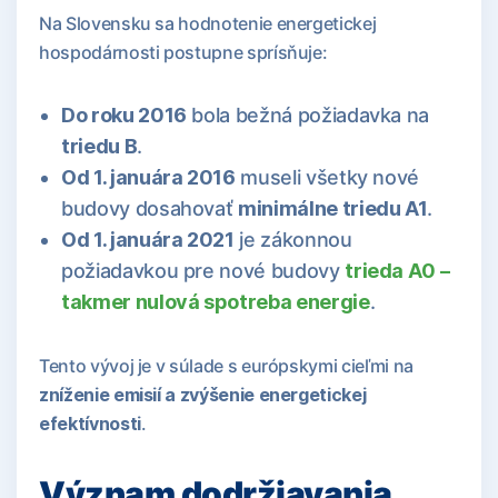
Na Slovensku sa hodnotenie energetickej
hospodárnosti postupne sprísňuje:
Do roku 2016
bola bežná požiadavka na
triedu B
.
Od 1. januára 2016
museli všetky nové
budovy dosahovať
minimálne triedu A1
.
Od 1. januára 2021
je zákonnou
požiadavkou pre nové budovy
trieda A0 –
takmer nulová spotreba energie
.
Tento vývoj je v súlade s európskymi cieľmi na
zníženie emisií a zvýšenie energetickej
efektívnosti
.
Význam dodržiavania