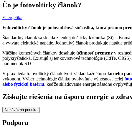
Čo je fotovoltický článok?
Energetika
Fotovoltický článok je polovodičová súčiastka, ktorá priamo pre
Štandardný článok sa skladá z tenkej doštičky
kremíka
(Si) s dvoma 
a vytvára elektrické napätie. Jednotlivý článok produkuje napätie pribl
Väčšina komerčných článkov dosahuje
účinnosť premeny
v rozmedz
polykryštalická. Existujú aj tenkovrstvové technológie (CdTe, CIGS)
podmienok STC.
V praxi teda fotovoltický článok tvorí základ každého
solárneho pan
výkonom. Výber technológie článku ovplyvňuje výnosnosť celej
foto
alebo fyzickú batériu
, keďže skladovanie energie zásadne ovplyvňuj
Získajte riešenia na úsporu energie a zdra
Nezáväzná ponuka
Podpora