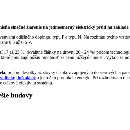
mieňa slnečné žiarenie na jednosmerný elektrický prúd na základe 
vrstvami odlišného dopingu, typu P a typu N. Na rozhraní týchto vrsti
ižne 0,5 až 0,6 V.
í 17 až 23 %, (kvalitné články na úrovni 20 - 24 %) pričom technológ
, ktoré ponúkajú nižšiu hmotnosť za cenu nižšej účinnosti. Výkon sa u
ela
, pričom desiatky až stovky článkov zapojených do sériových a par
voltickej inštalácie
a jej ročnú produkciu energie. Pri rozhodovaní o
e celkovú efektivitu systému.
všie budovy