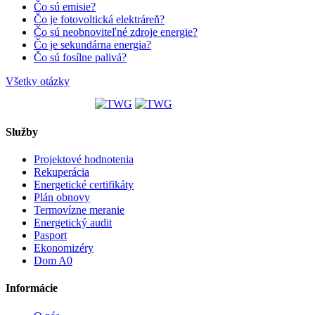
Čo sú emisie?
Čo je fotovoltická elektráreň?
Čo sú neobnoviteľné zdroje energie?
Čo je sekundárna energia?
Čo sú fosílne palivá?
Všetky otázky
Služby
Projektové hodnotenia
Rekuperácia
Energetické certifikáty
Plán obnovy
Termovízne meranie
Energetický audit
Pasport
Ekonomizéry
Dom A0
Informácie