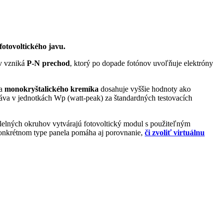
fotovoltického javu.
ev vzniká
P-N prechod
, ktorý po dopade fotónov uvoľňuje elektróny
ia
monokryštalického kremíka
dosahuje vyššie hodnoty ako
dáva v jednotkách Wp (watt-peak) za štandardných testovacích
alelných okruhov vytvárajú fotovoltický modul s použiteľným
 konkrétnom type panela pomáha aj porovnanie,
či zvoliť virtuálnu