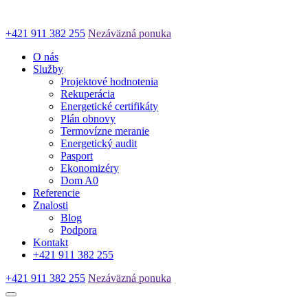
+421 911 382 255
Nezáväzná ponuka
O nás
Služby
Projektové hodnotenia
Rekuperácia
Energetické certifikáty
Plán obnovy
Termovízne meranie
Energetický audit
Pasport
Ekonomizéry
Dom A0
Referencie
Znalosti
Blog
Podpora
Kontakt
+421 911 382 255
+421 911 382 255
Nezáväzná ponuka