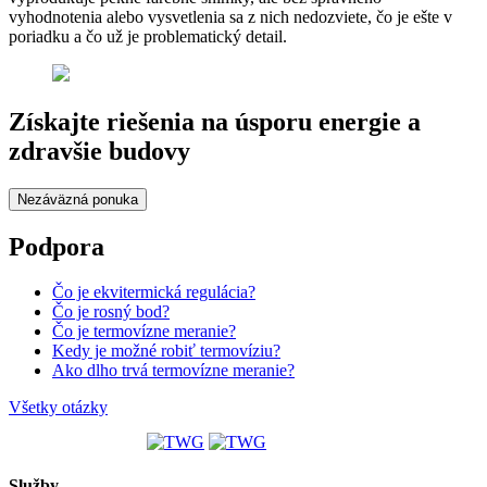
vyhodnotenia alebo vysvetlenia sa z nich nedozviete, čo je ešte v
poriadku a čo už je problematický detail.
Získajte riešenia na úsporu energie a
zdravšie budovy
Nezáväzná ponuka
Podpora
Čo je ekvitermická regulácia?
Čo je rosný bod?
Čo je termovízne meranie?
Kedy je možné robiť termovíziu?
Ako dlho trvá termovízne meranie?
Všetky otázky
Služby