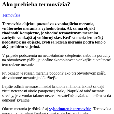
Ako prebieha termovízia?
Termovízia
Termovízia objektu pozostáva z vonkajšieho merania,
vnútorného merania a vyhodnotenia. Ak sa má objekt
zhodnotiť komplexne, je vhodné termovíznym meraním
zachytiť vonkajší aj vnútorný stav. Keď sa meria len určitý
nedostatok na objekte, zvolí sa rozsah merania podľa toho o
aký problém sa jedná.
V prípade podozrenia na nedostatočné zateplenie, alebo na poruchy
na obvodovom plášti, je ideálne skombinovať vonkajšie aj vnútorné
termovízne meranie.
Pri oknách je rozsah merania podobný ako pri obvodovom plášti,
ale vnútorné meranie je dôležitejšie.
Lepšie odhalí netesnosti medzi krídlom a rámom, taktiež sa dajú
zistiť netesnosti okolo parapetnej dosky. Napríklad také meranie
strechy, je z vonku takmer nezrealizovateľné, avšak z interiéru sa dá
odmerať kvalitne.
Okrem merania je dôležité aj
vyhodnotenie termovízie
. Termovízia
vyprodukuje pekné farebné snímky, ale bez správneho