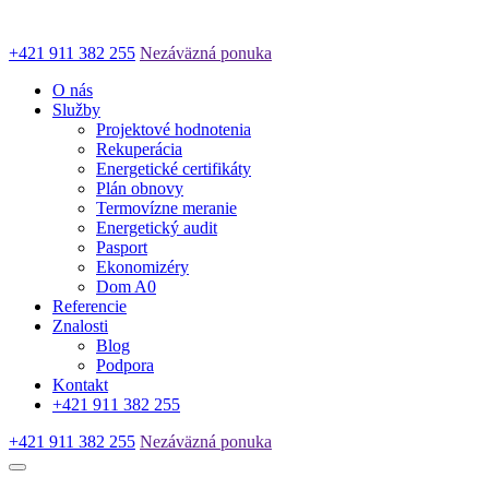
+421 911 382 255
Nezáväzná ponuka
O nás
Služby
Projektové hodnotenia
Rekuperácia
Energetické certifikáty
Plán obnovy
Termovízne meranie
Energetický audit
Pasport
Ekonomizéry
Dom A0
Referencie
Znalosti
Blog
Podpora
Kontakt
+421 911 382 255
+421 911 382 255
Nezáväzná ponuka